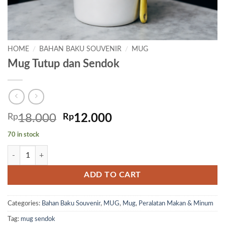
HOME
/
BAHAN BAKU SOUVENIR
/
MUG
Mug Tutup dan Sendok
Original
Current
Rp
18.000
Rp
12.000
price
price
70 in stock
was:
is:
Mug Tutup dan Sendok quantity
Rp18.000.
Rp12.000.
ADD TO CART
Categories:
Bahan Baku Souvenir
,
MUG
,
Mug
,
Peralatan Makan & Minum
Tag:
mug sendok