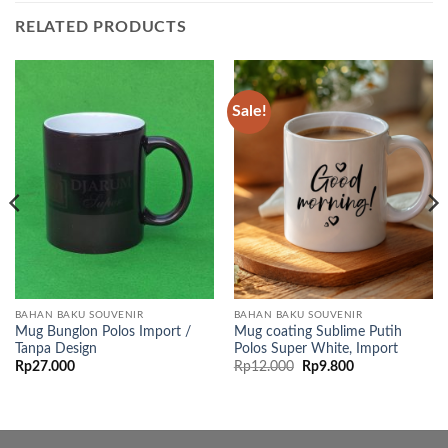
RELATED PRODUCTS
Sale!
BAHAN BAKU SOUVENIR
BAHAN BAKU SOUVENIR
Mug Bunglon Polos Import /
Mug coating Sublime Putih
Tanpa Design
Polos Super White, Import
Original
Current
Rp
27.000
Rp
12.000
Rp
9.800
price
price
was:
is:
Rp12.000.
Rp9.800.