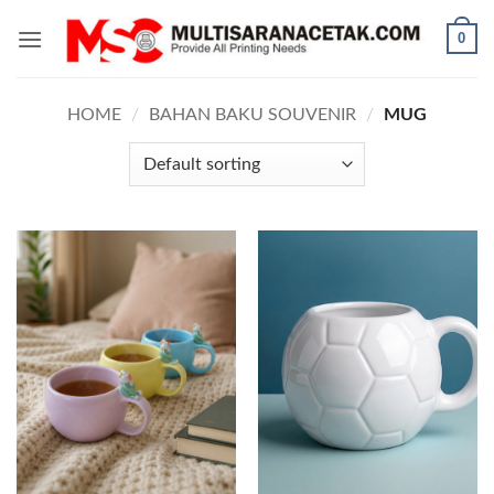
Skip
0
to
content
HOME
/
BAHAN BAKU SOUVENIR
/
MUG