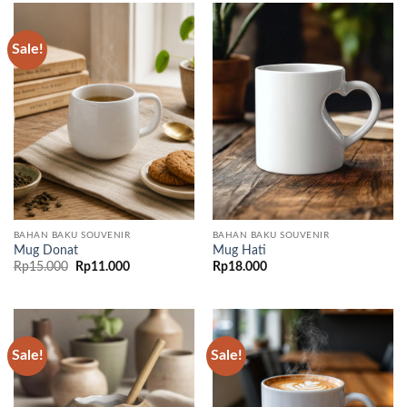
Sale!
BAHAN BAKU SOUVENIR
BAHAN BAKU SOUVENIR
Mug Donat
Mug Hati
Original
Current
Rp
15.000
Rp
11.000
Rp
18.000
price
price
was:
is:
Rp15.000.
Rp11.000.
Sale!
Sale!