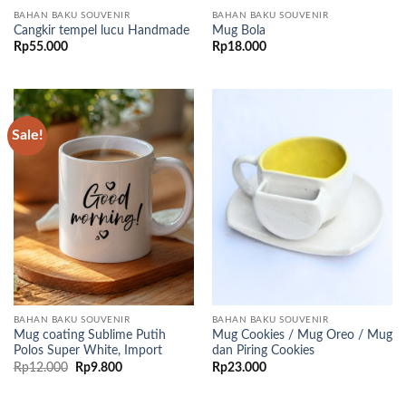
BAHAN BAKU SOUVENIR
BAHAN BAKU SOUVENIR
Cangkir tempel lucu Handmade
Mug Bola
Rp
55.000
Rp
18.000
Sale!
BAHAN BAKU SOUVENIR
BAHAN BAKU SOUVENIR
Mug coating Sublime Putih
Mug Cookies / Mug Oreo / Mug
Polos Super White, Import
dan Piring Cookies
Original
Current
Rp
12.000
Rp
9.800
Rp
23.000
price
price
was:
is:
Rp12.000.
Rp9.800.