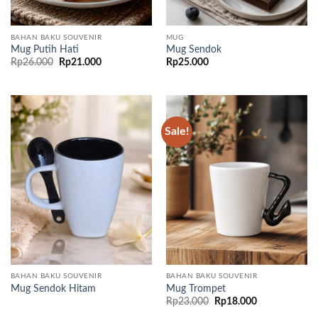
BAHAN BAKU SOUVENIR
MUG
Mug Putih Hati
Mug Sendok
Original
Current
Rp
26.000
Rp
21.000
Rp
25.000
price
price
was:
is:
Rp26.000.
Rp21.000.
Sale!
BAHAN BAKU SOUVENIR
BAHAN BAKU SOUVENIR
Mug Sendok Hitam
Mug Trompet
Original
Current
Rp
23.000
Rp
18.000
price
price