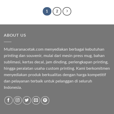
was:
is:
Rp23.000.
Rp18.000.
1
2
ABOUT US
Multisaranacetak.com menyediakan berbagai kebutuhan
printing dan souvenir, mulai dari mesin press mug, bahan
sublimasi, kertas decal, jam dinding, perlengkapan printing,
hingga peralatan usaha custom printing. Kami berkomitmen
menyediakan produk berkualitas dengan harga kompetitif
dan pelayanan terbaik untuk pelanggan di seluruh
Indonesia.