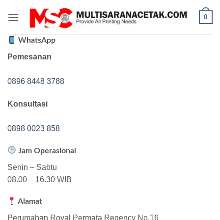
Skip
0
to
content
WhatsApp
Pemesanan
0896 8448 3788
Konsultasi
0898 0023 858
Jam Operasional
Senin – Sabtu
08.00 – 16.30 WIB
Alamat
Perumahan Royal Permata Regency No.16