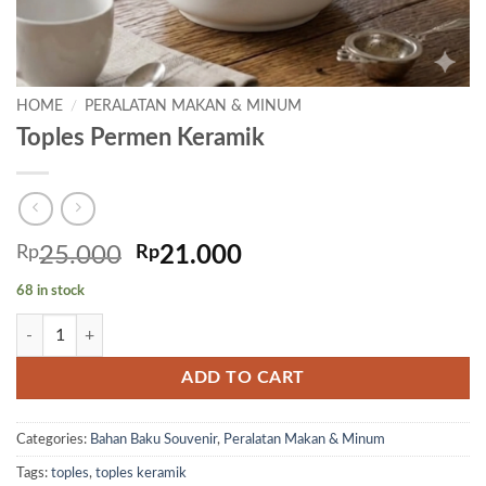
HOME
/
PERALATAN MAKAN & MINUM
Toples Permen Keramik
Original
Current
Rp
25.000
Rp
21.000
price
price
68 in stock
was:
is:
Toples Permen Keramik quantity
Rp25.000.
Rp21.000.
ADD TO CART
Categories:
Bahan Baku Souvenir
,
Peralatan Makan & Minum
Tags:
toples
,
toples keramik