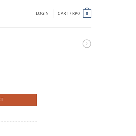
0
LOGIN
CART /
RP
0
l
RT