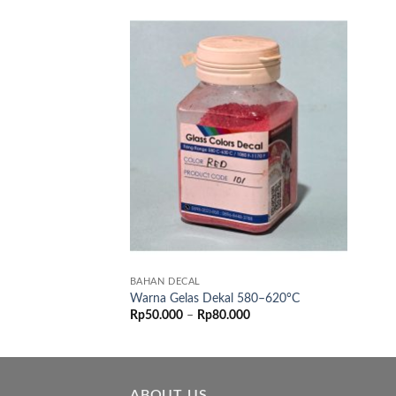
BAHAN DECAL
Warna Gelas Dekal 580–620°C
Price
Rp
50.000
–
Rp
80.000
range:
Rp50.000
through
Rp80.000
ABOUT US