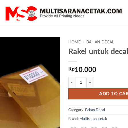
HOME
/
BAHAN DECAL
Rakel untuk deca
Rp
10.000
Rakel untuk decal quantity
ADD TO CA
Category:
Bahan Decal
Brand:
Multisaranacetak