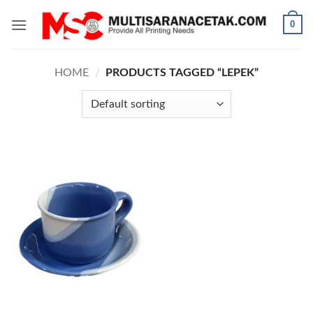
Skip
0
to
content
HOME
/
PRODUCTS TAGGED “LEPEK”