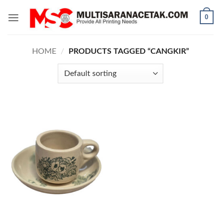
Skip
0
to
content
HOME
/
PRODUCTS TAGGED “CANGKIR”