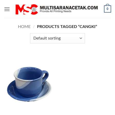
Skip
0
to
content
HOME
/
PRODUCTS TAGGED “CANGKI”