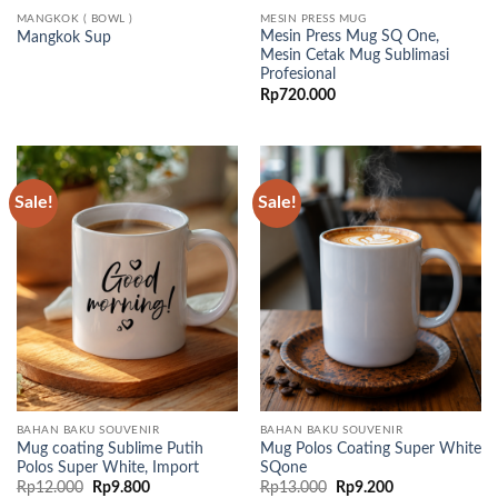
MANGKOK ( BOWL )
MESIN PRESS MUG
Mesin Press Mug SQ One,
Mangkok Sup
Mesin Cetak Mug Sublimasi
Profesional
Rp
720.000
Sale!
Sale!
BAHAN BAKU SOUVENIR
BAHAN BAKU SOUVENIR
Mug coating Sublime Putih
Mug Polos Coating Super White
Polos Super White, Import
SQone
Original
Current
Original
Current
Rp
12.000
Rp
9.800
Rp
13.000
Rp
9.200