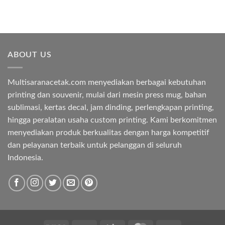
price
price
price
price
was:
is:
was:
is:
Rp12.000.
Rp9.800.
Rp13.000.
Rp9.200.
ABOUT US
Multisaranacetak.com menyediakan berbagai kebutuhan
printing dan souvenir, mulai dari mesin press mug, bahan
sublimasi, kertas decal, jam dinding, perlengkapan printing,
hingga peralatan usaha custom printing. Kami berkomitmen
menyediakan produk berkualitas dengan harga kompetitif
dan pelayanan terbaik untuk pelanggan di seluruh
Indonesia.