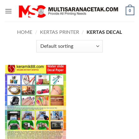
Skip
0
to
content
HOME
/
KERTAS PRINTER
/
KERTAS DECAL