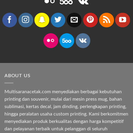
ABOUT US
Multisaranacetak.com menyediakan berbagai kebutuhan
printing dan souvenir, mulai dari mesin press mug, bahan
sublimasi, kertas decal, jam dinding, perlengkapan printing,
hingga peralatan usaha custom printing. Kami berkomitmen
menyediakan produk berkualitas dengan harga kompetitif
dan pelayanan terbaik untuk pelanggan di seluruh