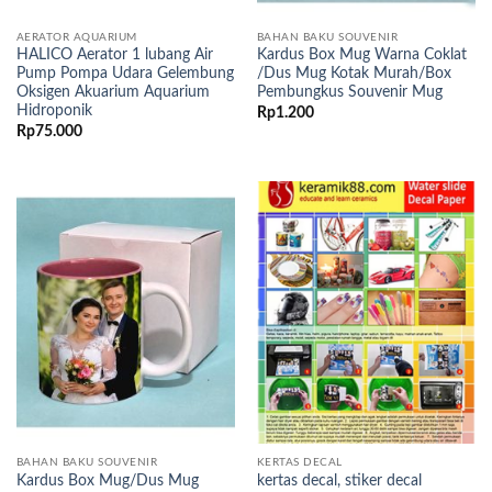
AERATOR AQUARIUM
BAHAN BAKU SOUVENIR
HALICO Aerator 1 lubang Air
Kardus Box Mug Warna Coklat
Pump Pompa Udara Gelembung
/Dus Mug Kotak Murah/Box
Oksigen Akuarium Aquarium
Pembungkus Souvenir Mug
Hidroponik
Rp
1.200
Rp
75.000
BAHAN BAKU SOUVENIR
KERTAS DECAL
Kardus Box Mug/Dus Mug
kertas decal, stiker decal