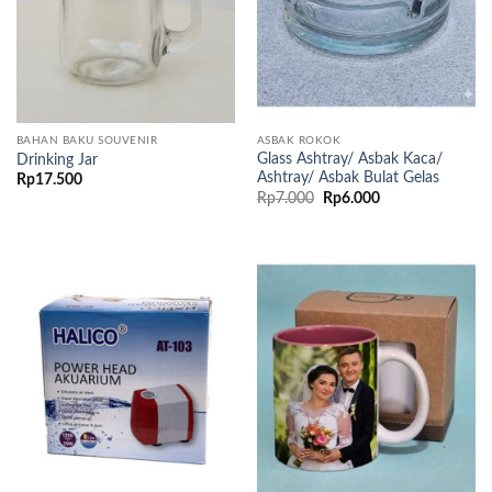
BAHAN BAKU SOUVENIR
ASBAK ROKOK
Glass Ashtray/ Asbak Kaca/
Drinking Jar
Ashtray/ Asbak Bulat Gelas
Rp
17.500
Original
Current
Rp
7.000
Rp
6.000
price
price
was:
is:
Rp7.000.
Rp6.000.