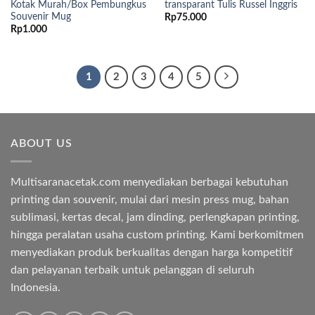
Kotak Murah/Box Pembungkus
transparant Tulis Russel Inggris
Souvenir Mug
Rp
75.000
Rp
1.000
1
2
3
4
5
ABOUT US
Multisaranacetak.com menyediakan berbagai kebutuhan
printing dan souvenir, mulai dari mesin press mug, bahan
sublimasi, kertas decal, jam dinding, perlengkapan printing,
hingga peralatan usaha custom printing. Kami berkomitmen
menyediakan produk berkualitas dengan harga kompetitif
dan pelayanan terbaik untuk pelanggan di seluruh
Indonesia.